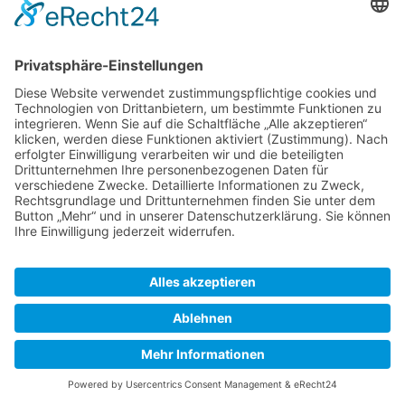
Wir sorgen für einen reibungslosen,
sicheren und erfolgreichen
Verkaufsprozess – von der Bewertung bis
zum Abschluss.
Fachfundierte Bewertung:
Realistischer Marktpreis für Ihre
Immobilie
Schnellere Vermarktung:
Effiziente Prozesse für zügigen Verkauf
Sichere Abwicklung:
Rechtlich sauber bis zum Notartermin
Sorgenfreier Ablauf:
Wir übernehmen den gesamten Prozess